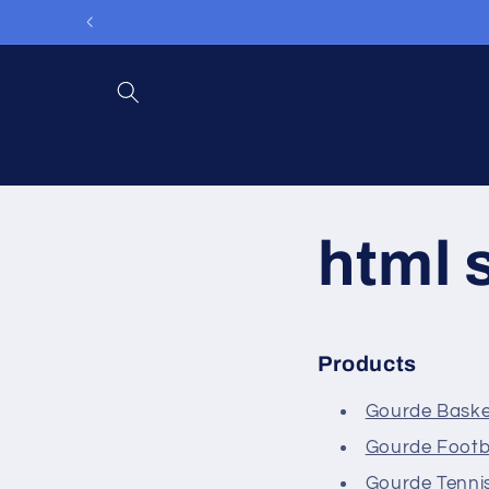
et
passer
au
contenu
html 
Products
Gourde Baske
Gourde Footb
Gourde Tenni