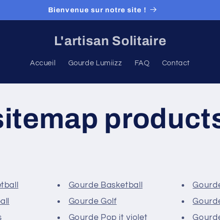
Bienvenue sur notre site !
L'artisan Solitaire
Accueil
Gourde Lumiizz
FAQ
Contact
sitemap product
tball
Gourde Basketball
Gourde
all
Gourde Golf
Gourd
s
Gourde Pop it violet
Gourde