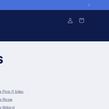
Connexion
Panier
s
 Pop it bleu
e Rose
 Billard