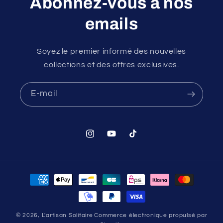
Abonnez-vous à nos
emails
Soyez le premier informé des nouvelles
collections et des offres exclusives.
E-mail
Instagram
YouTube
TikTok
Moyens
de
paiement
© 2026,
L'artisan Solitaire
Commerce électronique propulsé par