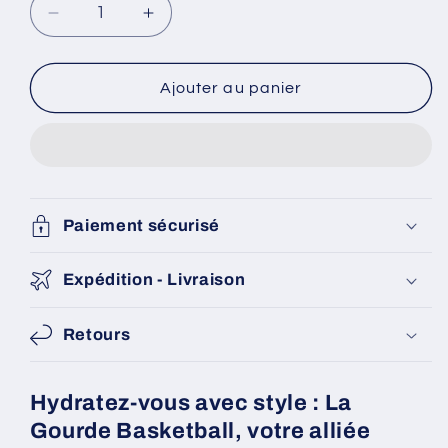
Réduire
Augmenter
la
la
quantité
quantité
de
de
Ajouter au panier
Gourde
Gourde
Basketball
Basketball
Paiement sécurisé
Expédition - Livraison
Retours
Hydratez-vous avec style : La
Gourde Basketball, votre alliée