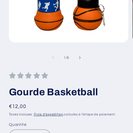
de
1
/
6
Gourde Basketball
Prix
€12,00
habituel
Taxes incluses.
Frais d'expédition
calculés à l'étape de paiement.
Quantité